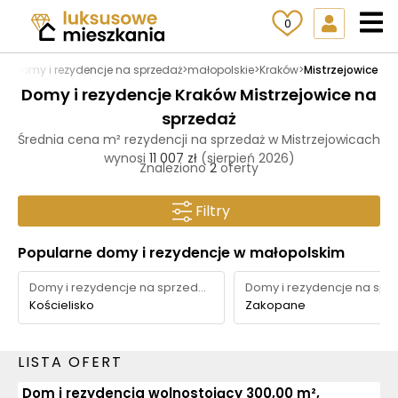
0
pl
>
Domy i rezydencje na sprzedaż
>
małopolskie
>
Kraków
>
Mistrzejowice
Domy i rezydencje Kraków Mistrzejowice na
sprzedaż
Średnia cena m² rezydencji na sprzedaż w Mistrzejowicach
wynosi
11 007 zł
(sierpień 2026)
Znaleziono
2
oferty
Filtry
Popularne domy i rezydencje w małopolskim
Domy i rezydencje na sprzedaż
Kościelisko
Zakopane
LISTA OFERT
Dom i rezydencja wolnostojący 300,00 m²,